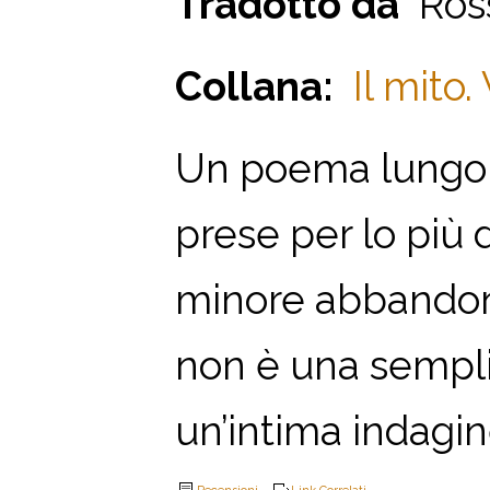
Tradotto da
Ross
Collana:
Il mito.
Un poema lungo un
prese per lo più d
minore abbandona
non è una sempl
un’intima indagine