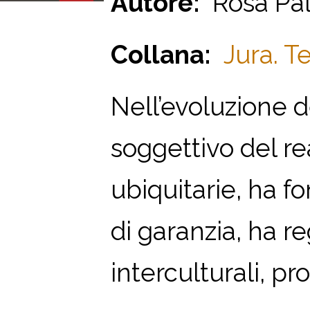
Autore:
Rosa Pal
Collana:
Jura. T
Nell’evoluzione de
soggettivo del rea
ubiquitarie, ha 
di garanzia, ha r
interculturali, prop