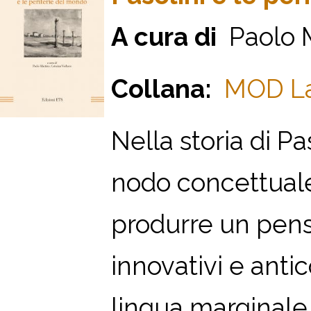
A cura di
Paolo M
Collana:
MOD La 
Nella storia di Pa
nodo concettuale
produrre un pens
innovativi e anti
lingua marginale d