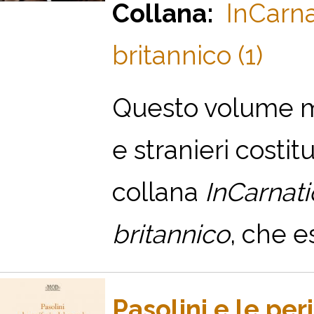
Collana:
InCarna
britannico (1)
Q
uesto volume mis
e stranieri costi
collana
InCarnati
britannico
, che e
Pasolini e le pe