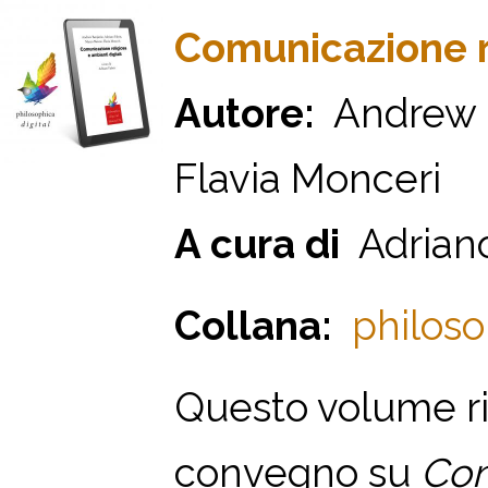
Comunicazione re
Autore:
Andrew B
Flavia Monceri
A cura di
Adriano
Collana:
philosop
Questo volume rip
convegno su
Com