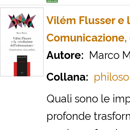
ebook
Vilém Flusser e 
Comunicazione, e
Autore:
Marco 
Collana:
philoso
Q
uali sono le imp
profonde trasform