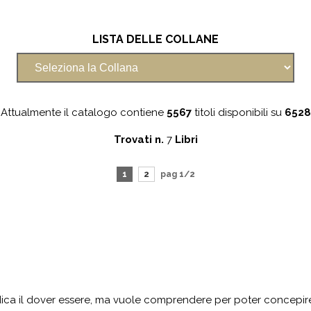
LISTA DELLE COLLANE
Attualmente il catalogo contiene
5567
titoli disponibili su
6528
Trovati n.
7
Libri
1
2
pag 1/2
redica il dover essere, ma vuole comprendere per poter concepire