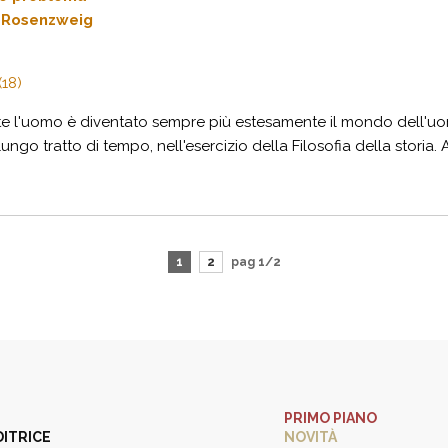
e Rosenzweig
(18)
te l'uomo è diventato sempre più estesamente il mondo dell'uom
go tratto di tempo, nell'esercizio della Filosofia della storia. Al
1
2
pag 1/2
PRIMO PIANO
DITRICE
NOVITÀ