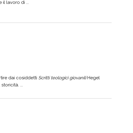
l lavoro di ...
ire dai cosiddetti
Scritti teologici giovanili
Hegel
oricità. ...