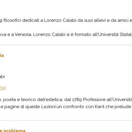
filosofici dedicati a Lorenzo Calabi da suoi allievi e da amici 
va e a Venezia, Lorenzo Calabi si è formato all’Università Statale
ria
bi
31)
, poeta e teorico dell'estetica, dal 1789 Professore all'Universi
lle pagine di queste
Lezioni
un confronto con Kant che prelude a H
ome problema