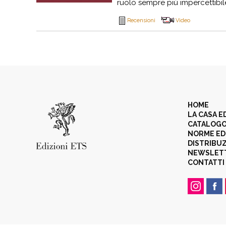
ruolo sempre più impercettibile,
Recensioni
Video
HOME
LA CASA E
CATALOG
NORME ED
DISTRIBU
NEWSLET
CONTATTI