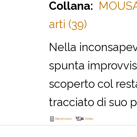
Collana:
MOUSAI.
arti (39)
N
ella inconsapevo
spunta improvv
scoperto col res
tracciato di suo p
Recensioni
Video