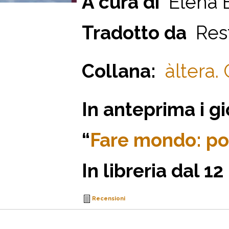
A cura di
Elena 
Tradotto da
Rest
Collana:
àltera.
In anteprima i g
“
Fare mondo: poe
In libreria dal 12
Recensioni