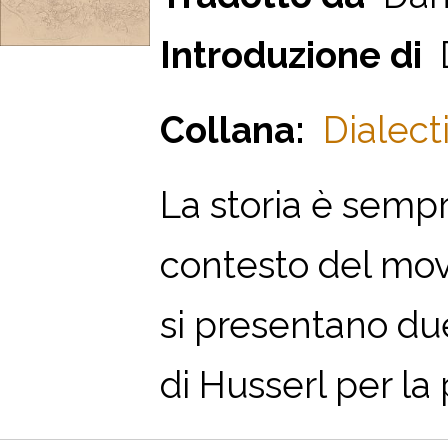
Introduzione di
D
Collana:
Dialecti
L
a storia è sempr
contesto del mo
si presentano due
di Husserl per l