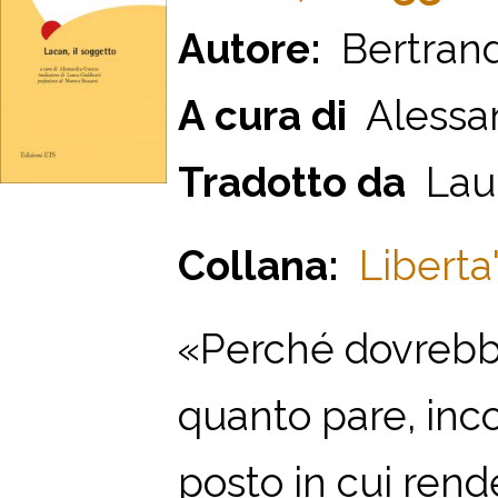
Autore:
Bertrand
A cura di
Alessa
Tradotto da
Laur
Collana:
Liberta'
«Perché dovrebbe
quanto pare, inc
posto in cui rend