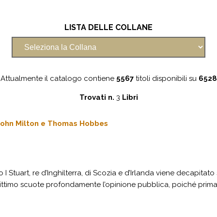
LISTA DELLE COLLANE
Attualmente il catalogo contiene
5567
titoli disponibili su
6528
Trovati n.
3
Libri
n John Milton e Thomas Hobbes
I Stuart, re d’Inghilterra, di Scozia e d’Irlanda viene decapita
ittimo scuote profondamente l’opinione pubblica, poiché prima di