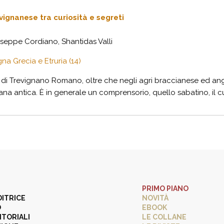
ignanese tra curiosità e segreti
seppe Cordiano, Shantidas Valli
na Grecia e Etruria (14)
di Trevignano Romano, oltre che negli agri braccianese ed anguil
ana antica. È in generale un comprensorio, quello sabatino, il cu
PRIMO PIANO
DITRICE
NOVITÀ
O
EBOOK
ITORIALI
LE COLLANE