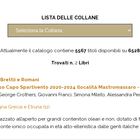
LISTA DELLE COLLANE
Attualmente il catalogo contiene
5567
titoli disponibili su
6528
Trovati n.
2
Libri
 Brettii e Romani
so Capo Spartivento 2020-2024 (località Mastromassaro - 
orge Crothers, Giovanni Franci, Simona Mileto, Alessandra Pecc
na Grecia e Etruria (11)
zzato all’aperto per grandi contenitori oleari e non, dotato di 
te ionico occupata in età alto-ellenistica dalle genti italiche de