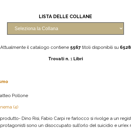
LISTA DELLE COLLANE
Attualmente il catalogo contiene
5567
titoli disponibili su
6528
Trovati n.
1
Libri
ismo
atteo Pollone
cinema (4)
rodutto- Dino Risi, Fabio Carpi re farlocco si rivolge a un regist
i protagonisti sono un disoccupato sull’orlo del suicidio e un’ex re