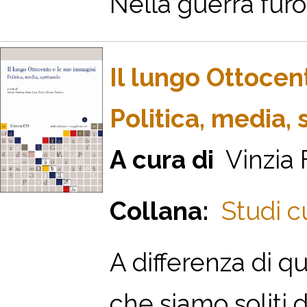
Nella guerra furon
Il lungo Ottocen
Politica, media,
A cura di
Vinzia F
Collana:
Studi c
A differenza di 
che siamo soliti d