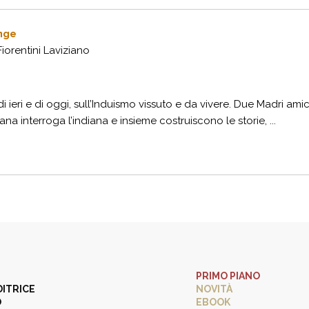
ange
orentini Laviziano
i ieri e di oggi, sull’Induismo vissuto e da vivere. Due Madri amic
liana interroga l’indiana e insieme costruiscono le storie, ...
PRIMO PIANO
DITRICE
NOVITÀ
O
EBOOK