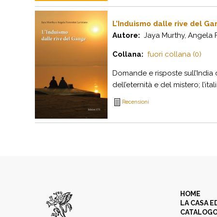
L’Induismo dalle rive del G
Autore:
Jaya Murthy, Angela Fi
Collana:
fuori collana (0)
Domande e risposte sull’India d
dell’eternità e del mistero; l’ita
Recensioni
HOME
LA CASA E
CATALOG