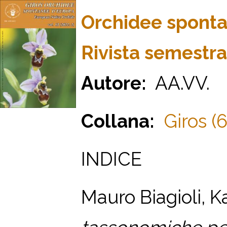
Orchidee spont
Rivista semestr
Autore:
AA.VV.
Collana:
Giros (6
INDICE
Mauro Biagioli, K