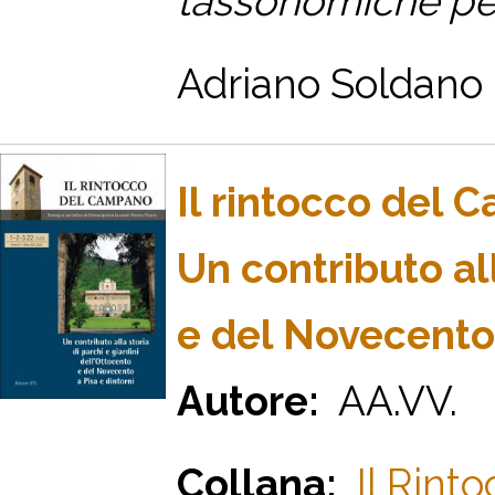
tassonomiche per
Adriano Soldano &
Il rintocco del
Un contributo all
e del Novecento 
Autore:
AA.VV.
Collana:
Il Rint