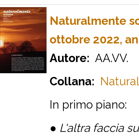
Naturalmente s
ottobre 2022, a
Autore:
AA.VV.
Collana:
Natural
I
n primo piano
:
●
L'altra faccia s