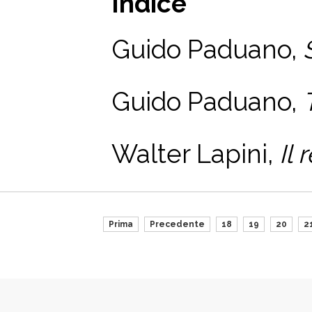
Indice
Guido Paduano,
S
Guido Paduano,
Walter Lapini,
Il 
Prima
Precedente
18
19
20
2