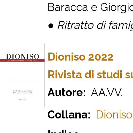
Baracca e Giorgio
●
R
itratto di fami
Dioniso 2022
Rivista di studi 
Autore:
AA.VV.
Collana:
Dioniso,