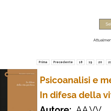
Attualmen
Prima
Precedente
18
19
20
2
Psicoanalisi e 
In difesa della v
Autore:
AA.VV.