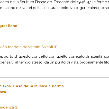
la Mostra della Scultura Pisana del Trecento del 1946-47, le form
ermazione dei valori della scultura medioevale, generalmente sottov
 questione
osofia fondata da Vittorio Sainati (1)
 rapporto di questo concetto con quello correlato di 'alterità' s
ensarli, al tempo stesso, da un punto di vista propriamente filos
a 1-06. Casa della Musica a Parma
enza
iacenza (1)