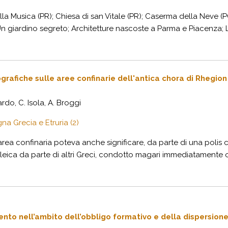
la Musica (PR); Chiesa di san Vitale (PR); Caserma della Neve (P
n giardino segreto; Architetture nascoste a Parma e Piacenza; Lan
rafiche sulle aree confinarie dell'antica chora di Rhegion
do, C. Isola, A. Broggi
na Grecia e Etruria (2)
area confinaria poteva anche significare, da parte di una polis 
eica da parte di altri Greci, condotto magari immediatamente o
ento nell’ambito dell’obbligo formativo e della dispersion