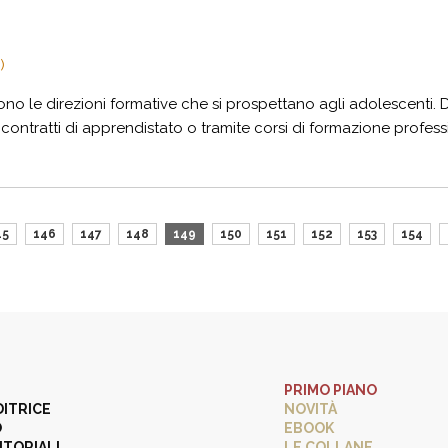
)
sono le direzioni formative che si prospettano agli adolescenti.
contratti di apprendistato o tramite corsi di formazione profes
45
146
147
148
149
150
151
152
153
154
PRIMO PIANO
DITRICE
NOVITÀ
O
EBOOK
ITORIALI
LE COLLANE