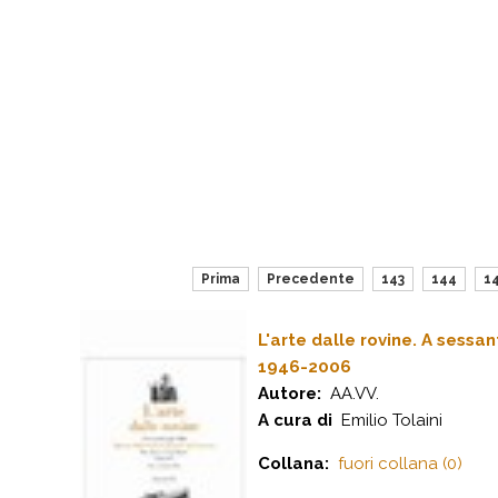
Prima
Precedente
143
144
1
L'arte dalle rovine. A sessa
1946-2006
Autore:
AA.VV.
A cura di
Emilio Tolaini
Collana:
fuori collana (0)