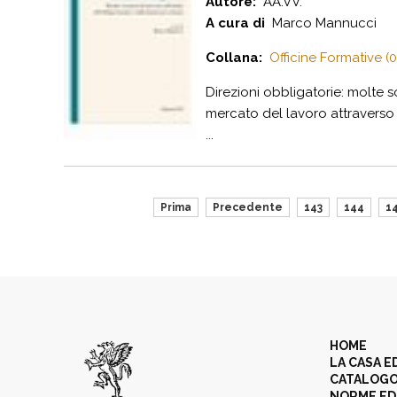
Autore:
AA.VV.
A cura di
Marco Mannucci
Collana:
Officine Formative (0
Direzioni obbligatorie: molte 
mercato del lavoro attraverso 
...
Prima
Precedente
143
144
1
HOME
LA CASA E
CATALOG
NORME ED