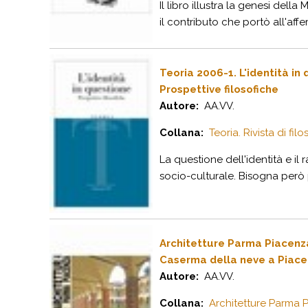
Il libro illustra la genesi del
il contributo che portò all'aff
Teoria 2006-1. L'identità in
Prospettive filosofiche
Autore:
AA.VV.
Collana:
Teoria. Rivista di fil
La questione dell'identità e il
socio-culturale. Bisogna però p
Architetture Parma Piacenz
Caserma della neve a Piac
Autore:
AA.VV.
Collana:
Architetture Parma P