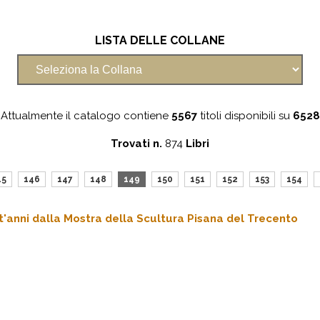
LISTA DELLE COLLANE
Attualmente il catalogo contiene
5567
titoli disponibili su
6528
Trovati n.
874
Libri
45
146
147
148
149
150
151
152
153
154
nt'anni dalla Mostra della Scultura Pisana del Trecento