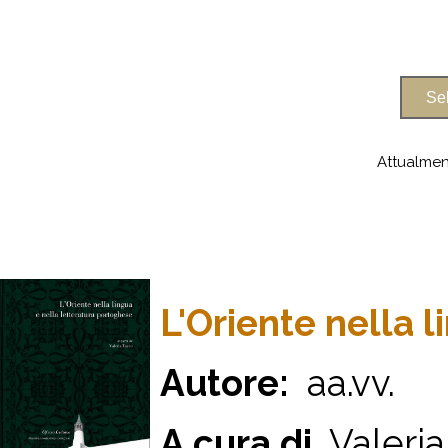
Attualmen
L'Oriente nella 
Autore:
aa.vv.
A cura di
Valeria