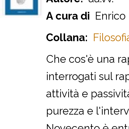
A cura di
Enrico M
Collana:
Filosofi
Che cos'è una rap
interrogati sul r
attività e passivi
purezza e l'interv
Novecento è entrato