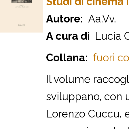
Studi di cinema 
Autore:
Aa.Vv.
A cura di
Lucia C
Collana:
fuori co
Il volume raccogl
sviluppano, con un
Lorenzo Cuccu, e