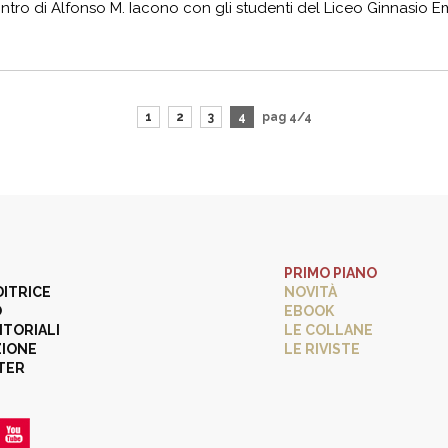
tro di Alfonso M. Iacono con gli studenti del Liceo Ginnasio Empe
1
2
3
4
pag 4/4
PRIMO PIANO
DITRICE
NOVITÀ
O
EBOOK
ITORIALI
LE COLLANE
ZIONE
LE RIVISTE
TER