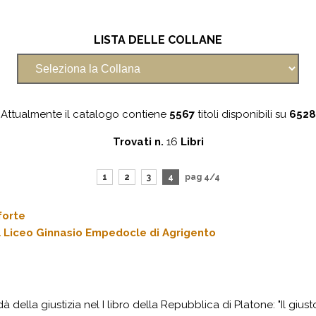
LISTA DELLE COLLANE
Attualmente il catalogo contiene
5567
titoli disponibili su
6528
Trovati n.
16
Libri
1
2
3
4
pag 4/4
 forte
el Liceo Ginnasio Empedocle di Agrigento
della giustizia nel I libro della Repubblica di Platone: "Il giusto 