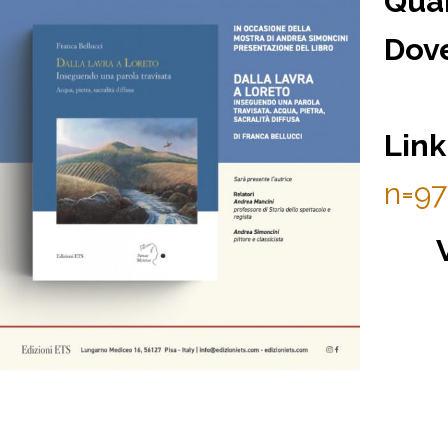
Qua
Dov
Link
n=9