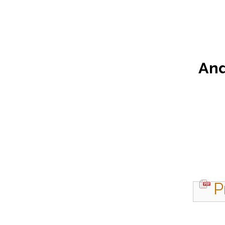
And
P