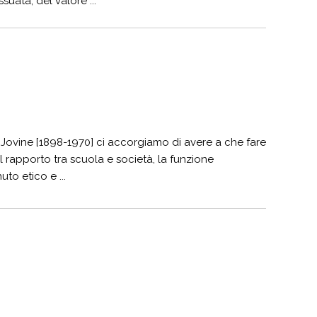
uata, del valore ...
 Jovine [1898-1970] ci accorgiamo di avere a che fare
l rapporto tra scuola e società, la funzione
to etico e ...