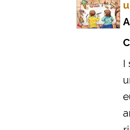
u
A
C
I
u
e
a
r