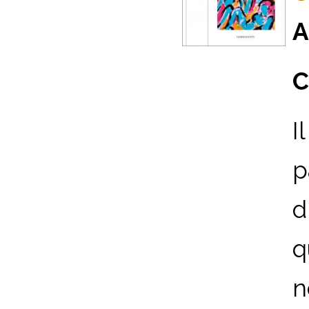
A
C
I
p
d
q
n