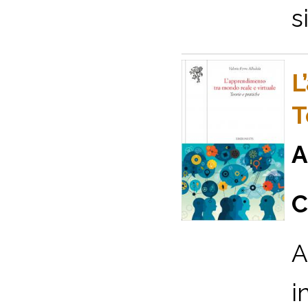
s
L
T
A
C
A
i