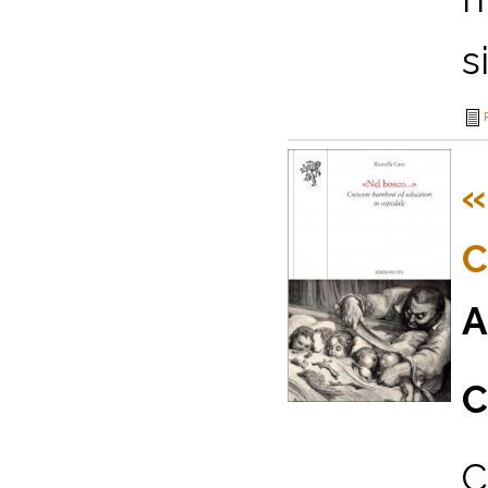
s
«
C
A
C
C