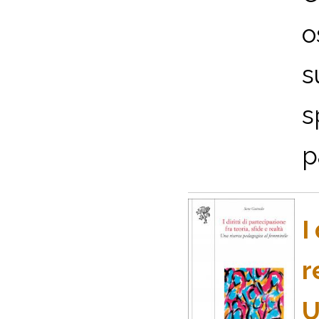
o
s
s
p
I
r
U