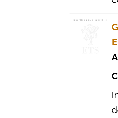
G
E
A
C
I
d