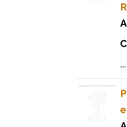
R
A
C
...
P
e
A