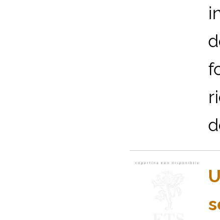
i
d
f
r
d
U
s