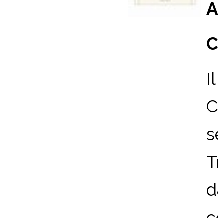
A
C
I
C
s
T
d
c