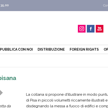
 35,00
Con
PUBBLICA CON NOI
DISTRIBUZIONE
FOREIGN RIGHTS
OP
pisana
La collana si propone d'illustrare in modo puntua
di Pisa in piccoli volumetti riccamente illustrati e
etta da
disdegnando la messa a fuoco di edifici e comp