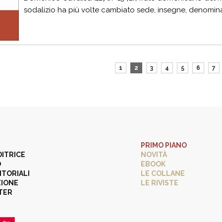
sodalizio ha più volte cambiato sede, insegne, denominazi
1
2
3
4
5
6
7
PRIMO PIANO
DITRICE
NOVITÀ
O
EBOOK
ITORIALI
LE COLLANE
ZIONE
LE RIVISTE
TER