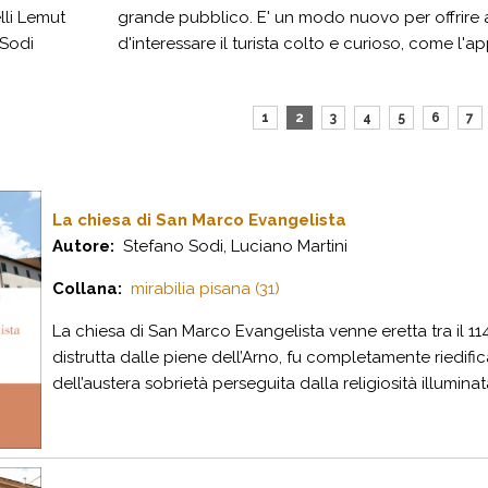
lli Lemut
grande pubblico. E' un modo nuovo per offrire a
Sodi
d'interessare il turista colto e curioso, come l'a
1
2
3
4
5
6
7
La chiesa di San Marco Evangelista
Autore:
Stefano Sodi, Luciano Martini
Collana:
mirabilia pisana (31)
La chiesa di San Marco Evangelista venne eretta tra il 1144
distrutta dalle piene dell’Arno, fu completamente riedific
dell’austera sobrietà perseguita dalla religiosità illuminat