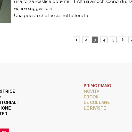
una forza icastica potente […]. Altri si arricchiscono di u
echi e suggestioni.
Una poesia che lascia nel lettore la ...
1
2
3
4
5
6
PRIMO PIANO
DITRICE
NOVITÀ
O
EBOOK
ITORIALI
LE COLLANE
ZIONE
LE RIVISTE
TER