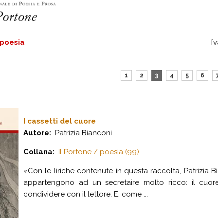
poesia
[v
1
2
3
4
5
6
I cassetti del cuore
Autore:
Patrizia Bianconi
Collana:
Il Portone / poesia (99)
«Con le liriche contenute in questa raccolta, Patrizia 
appartengono ad un secretaire molto ricco: il cuore
condividere con il lettore. E, come ...