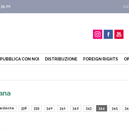
 35,00
Con
PUBBLICA CON NOI
DISTRIBUZIONE
FOREIGN RIGHTS
OP
lana
cedente
338
339
340
341
342
343
344
345
34