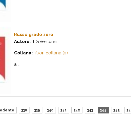
Russo grado zero
Autore:
L.S.Venturini
Collana:
fuori collana (0)
a ...
cedente
338
339
340
341
342
343
344
345
34