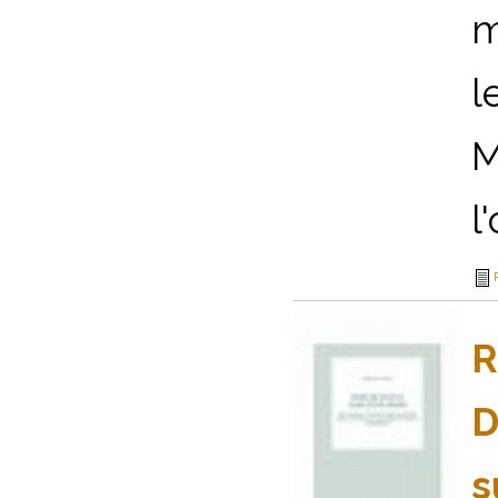
m
l
M
l
R
D
s