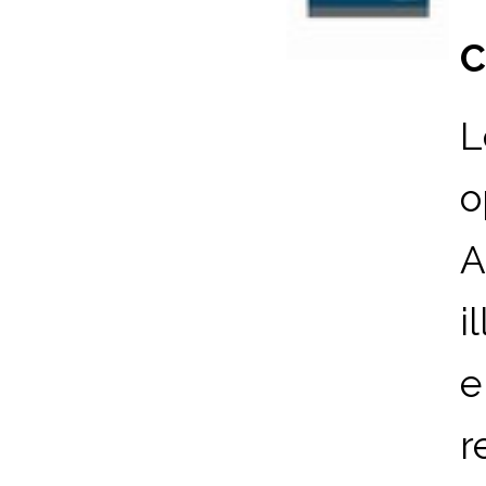
C
L
o
A
i
e
r