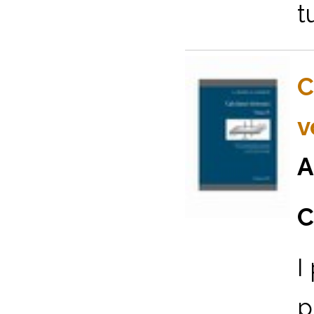
t
C
v
A
C
I
p