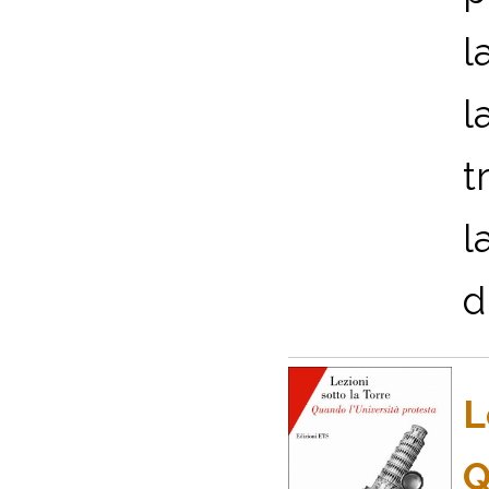
l
l
t
l
d
L
Q