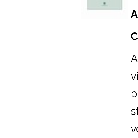
A
C
A
v
p
s
v