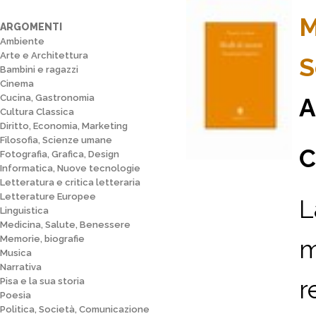
M
ARGOMENTI
Ambiente
Arte e Architettura
S
Bambini e ragazzi
Cinema
Cucina, Gastronomia
A
Cultura Classica
Diritto, Economia, Marketing
Filosofia, Scienze umane
C
Fotografia, Grafica, Design
Informatica, Nuove tecnologie
Letteratura e critica letteraria
Letterature Europee
L
Linguistica
Medicina, Salute, Benessere
Memorie, biografie
m
Musica
Narrativa
r
Pisa e la sua storia
Poesia
Politica, Società, Comunicazione