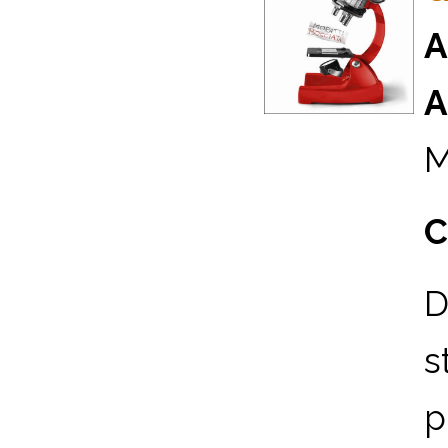
A
A
M
C
D
s
p