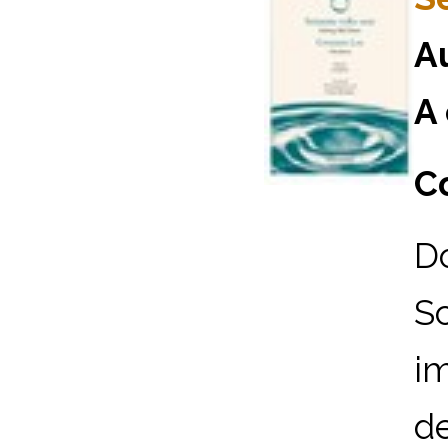
A
A 
Co
Do
Sc
im
de