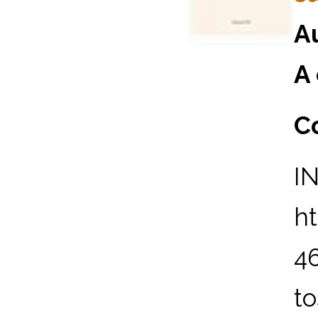
A
A 
Co
I
h
46
to