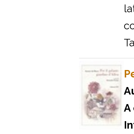
la
co
Ta
Pe
A
A 
In