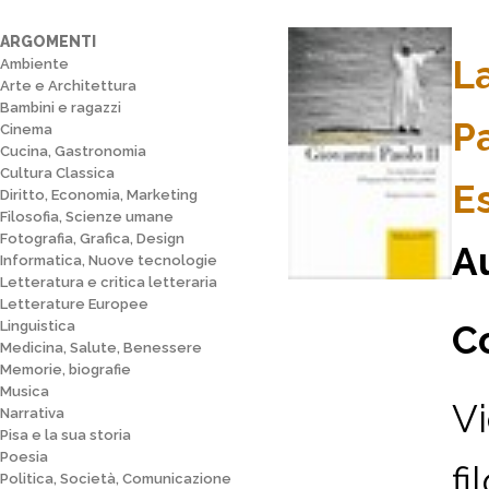
ARGOMENTI
La
Ambiente
Arte e Architettura
Bambini e ragazzi
P
Cinema
Cucina, Gastronomia
Cultura Classica
Es
Diritto, Economia, Marketing
Filosofia, Scienze umane
Fotografia, Grafica, Design
A
Informatica, Nuove tecnologie
Letteratura e critica letteraria
Letterature Europee
Linguistica
Co
Medicina, Salute, Benessere
Memorie, biografie
Musica
Vi
Narrativa
Pisa e la sua storia
Poesia
fi
Politica, Società, Comunicazione