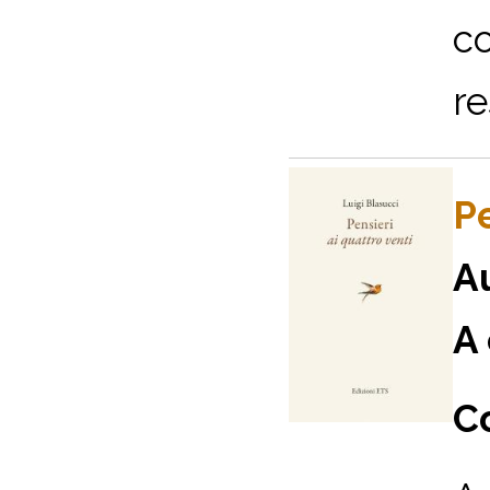
co
re
P
A
A 
Co