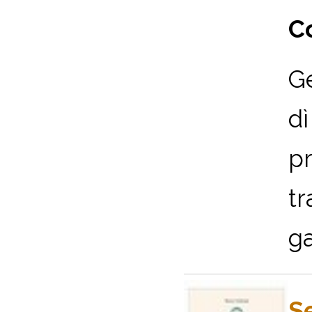
Co
Ge
dì
pr
tr
ga
Se