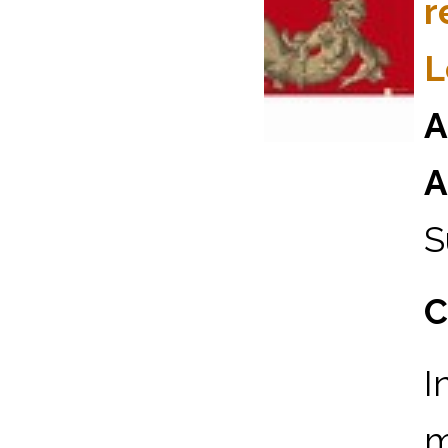
r
L
A
A
S
C
I
m