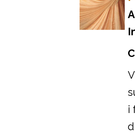
A
I
C
V
s
i
d