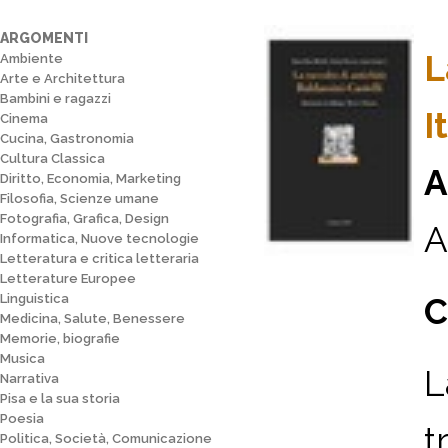
ARGOMENTI
L
Ambiente
Arte e Architettura
Bambini e ragazzi
I
Cinema
Cucina, Gastronomia
Cultura Classica
A
Diritto, Economia, Marketing
Filosofia, Scienze umane
Fotografia, Grafica, Design
A
Informatica, Nuove tecnologie
Letteratura e critica letteraria
Letterature Europee
Linguistica
C
Medicina, Salute, Benessere
Memorie, biografie
Musica
L
Narrativa
Pisa e la sua storia
Poesia
t
Politica, Società, Comunicazione