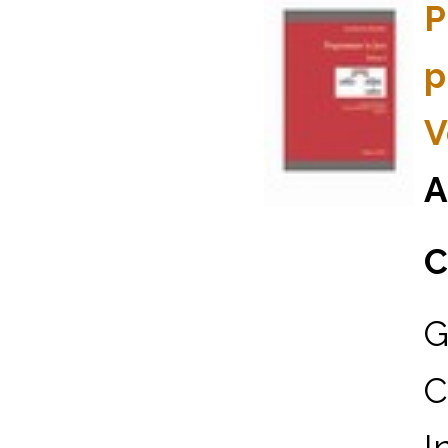
P
p
V
A
C
G
C
I