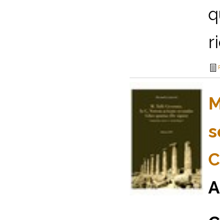
q
r
M
s
C
A