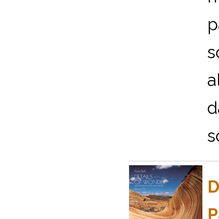
p
s
a
d
sc
D
P