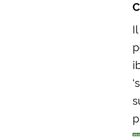
C
I
p
i
‘
s
p
ebo