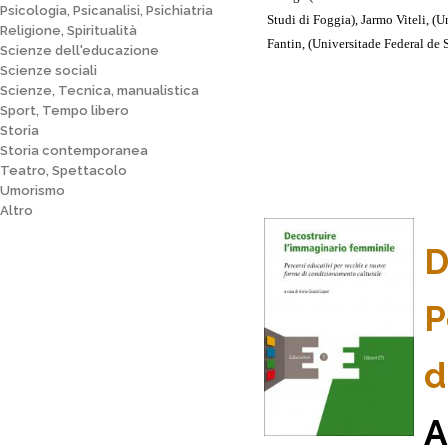
Psicologia, Psicanalisi, Psichiatria
Studi di Foggia),
Jarmo
Viteli
, (
Un
Religione, Spiritualità
Fantin
, (
Universitade
Federal de S
Scienze dell'educazione
Scienze sociali
Scienze, Tecnica, manualistica
Sport, Tempo libero
Storia
Storia contemporanea
Teatro, Spettacolo
Umorismo
Altro
D
P
d
A