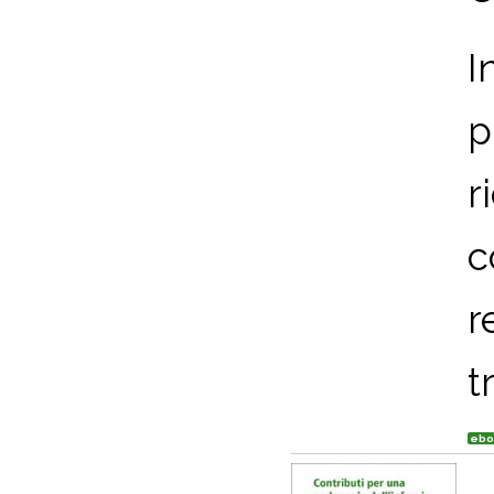
I
p
r
c
r
t
ebo