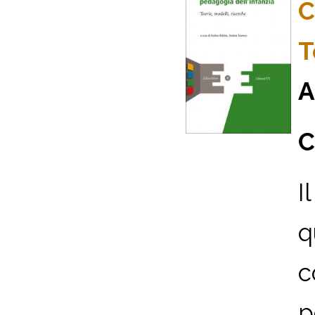
C
T
A
C
I
q
c
p