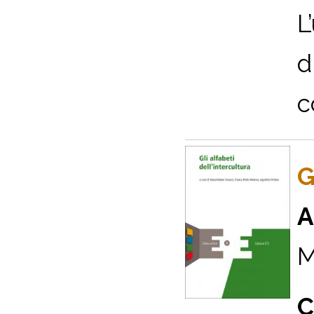
L
d
c
G
A
M
C