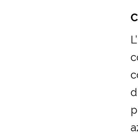
C
L
c
c
d
p
a