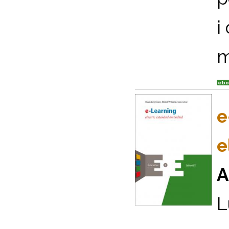
i
m
ebo
e
e
A
L