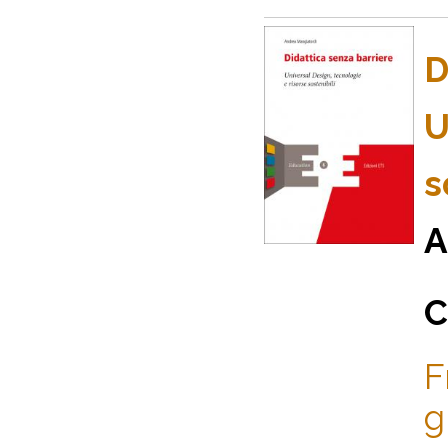
D
U
s
A
C
F
g