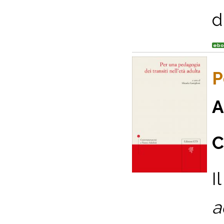
di
ebo
P
A
C
I
a