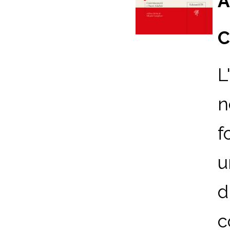
A
C
L
n
f
u
d
c