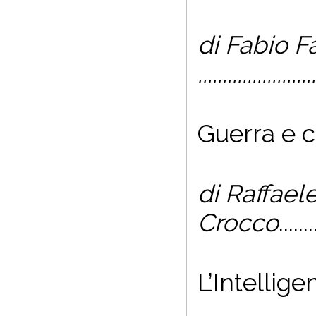
di Fabio F
........................
Guerra e c
di Raffael
Crocco
.......
L
’
Intellige