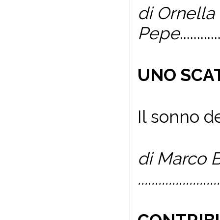
di Ornella
Pepe
...........
UNO SCA
Il sonno de
di Marco 
........................