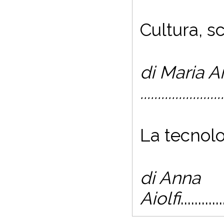
Cultura, 
di Maria A
........................
La tecnolo
di Anna
Aiolfi
............