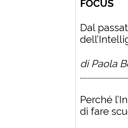
FOCUS
Dal passat
dell
’
Intelli
di Paola B
.......................
Perché l
’
In
di fare sc