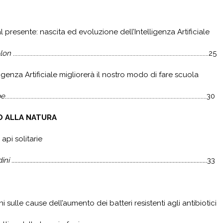
l presente: nascita ed evoluzione dell
’
Intelligenza Artificiale
olon
...................................................................................................................................25
ligenza Artificiale migliorerà il nostro modo di fare scuola
pe
.......................................................................................................................................30
 ALLA NATURA
 api solitarie
.........................................................................................................................
33
i sulle cause dell
’
aumento dei batteri resistenti agli antibiotici