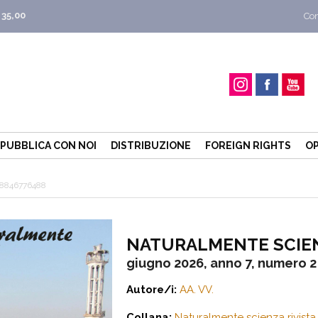
 35,00
Con
PUBBLICA CON NOI
DISTRIBUZIONE
FOREIGN RIGHTS
OP
8846776488
NATURALMENTE SCIE
giugno 2026, anno 7, numero 2
Autore/i:
AA. VV.
Collana:
Naturalmente scienza rivista 