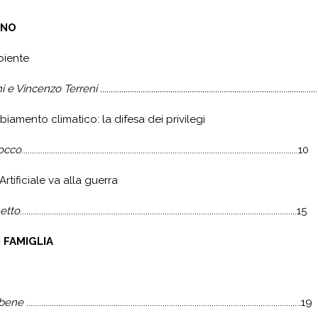
ANO
iente
nzo Terreni ......................................................................................................
iamento climatico: la difesa dei privilegi
rocco
..................................................................................................................................10
Artificiale va alla guerra
hetto
..................................................................................................................................15
 FAMIGLIA
nibene
.................................................................................................................................19