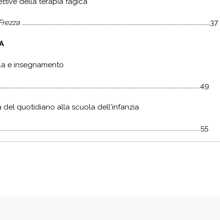
ttive della terapia fagica
.........................................................................................................................
37
A
ola e insegnamento
...........................................................................................................................
49
 del quotidiano alla scuola dell'infanzia
.........................................................................................................................................55