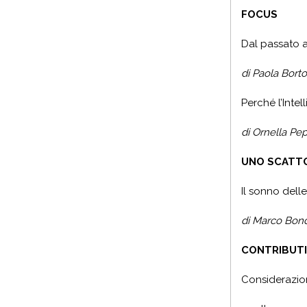
FOCUS
Dal passato a
di Paola Bort
Perché l
’
Intel
di Ornella Pe
UNO SCATTO
Il sonno delle
di Marco Bondini ..........
CONTRIBUTI
Considerazion