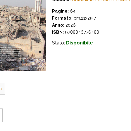
Pagine:
64
Formato:
cm.21x29,7
Anno:
2026
ISBN:
9788846776488
Stato:
Disponibile
a