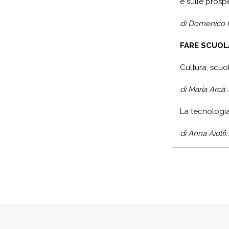
e sulle prospe
di Domenico Frezza .......
FARE SCUOL
Cultura, scu
di Maria Arcà ..............
La tecnologia
di Anna Aiolfi
.