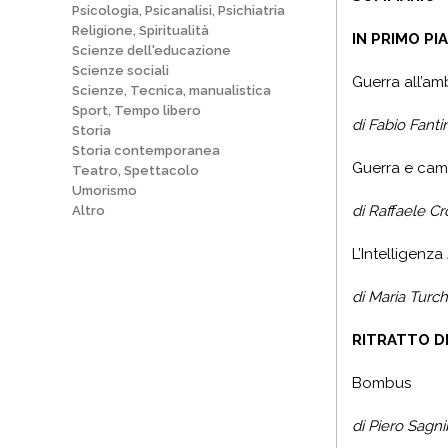
Psicologia, Psicanalisi, Psichiatria
Religione, Spiritualità
IN PRIMO PI
Scienze dell'educazione
Scienze sociali
Guerra all
’
amb
Scienze, Tecnica, manualistica
Sport, Tempo libero
di Fabio Fantini e Vince
Storia
Storia contemporanea
Guerra e camb
Teatro, Spettacolo
Umorismo
di Raffaele C
Altro
L
’
Intelligenza 
di Maria Turc
RITRATTO DI
Bombus
di Piero Sag