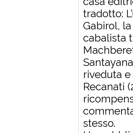
casa editr
tradotto: 
Gabirol, l
cabalista
Machberet
Santayana.
riveduta e
Recanati (
ricompensa
commentato
stesso.