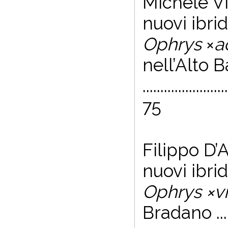
Michele Vi
nuovi ibrid
Ophrys
×
a
nell’Alto 
........................
75
Filippo D’
nuovi ibrid
Ophrys ×v
Bradano ....