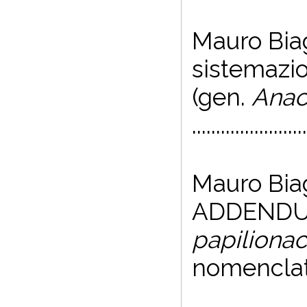
Mauro Biag
sistemazi
(gen.
Anac
.......................
Mauro Biag
ADDENDUM.
papiliona
nomenclatur