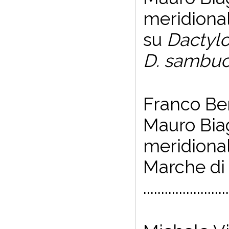
meridionali
su
Dactylo
D. sambu
Franco Ben
Mauro Biag
meridionali
Marche d
......................