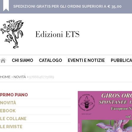
SPEDIZIONI GRATIS PER GLI ORDINI SUPERIORI A € 35,00
CHI SIAMO
CATALOGO
EVENTI E NOTIZIE
PUBBLICA
HOME
NOVITÀ
9788846775689
PRIMO PIANO
NOVITÀ
EBOOK
LE COLLANE
LE RIVISTE