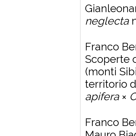
Gianleonar
neglecta
n
Franco Ben
Scoperte 
(monti Sibi
territori
apifera
×
O
Franco Ben
Mauro Biag