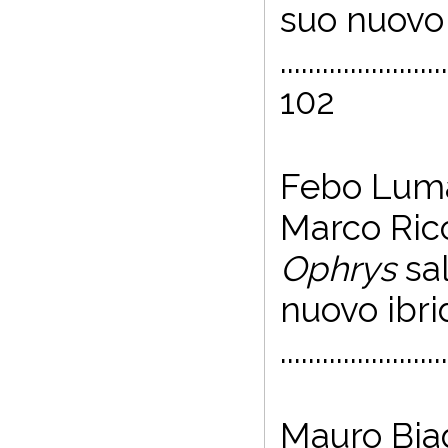
suo nuovo
........................
102
Febo Lumar
Marco Ricc
Ophrys
sa
nuovo ibri
.......................
Mauro Biag