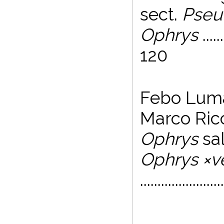
sect.
Pseu
Ophrys
......
120
Febo Lumar
Marco Ricc
Ophrys
sa
Ophrys ×v
......................