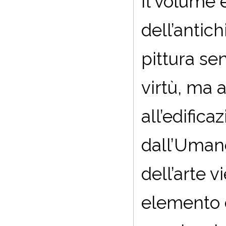
Il volume 
dell’antich
pittura se
virtù, ma 
all’edifica
dall’Uman
dell’arte 
elemento c