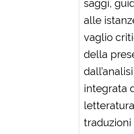
saggi, guid
alle istan
vaglio cri
della pres
dall’analis
integrata 
letteratur
traduzioni