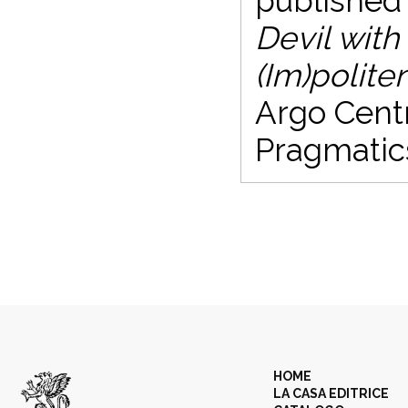
published
Devil wit
(Im)polite
Argo Centr
Pragmatics
HOME
LA CASA EDITRICE