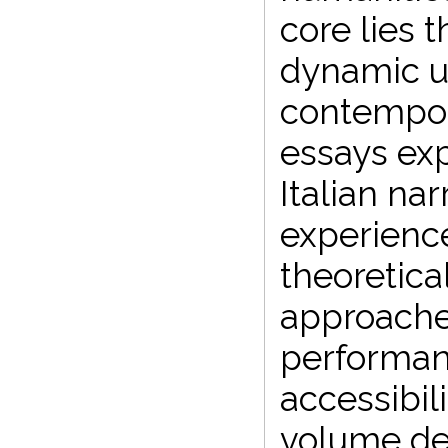
core lies 
dynamic un
contempor
essays ex
Italian na
experience
theoretica
approaches
performan
accessibil
volume de