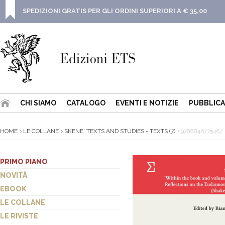
SPEDIZIONI GRATIS PER GLI ORDINI SUPERIORI A € 35,00
CHI SIAMO
CATALOGO
EVENTI E NOTIZIE
PUBBLICA
HOME
LE COLLANE
SKENE' TEXTS AND STUDIES - TEXTS (7)
9788846775467
PRIMO PIANO
NOVITÀ
EBOOK
LE COLLANE
LE RIVISTE