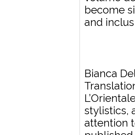
become sit
and inclus
Bianca Del
Translatio
L’Oriental
stylistics,
attention 