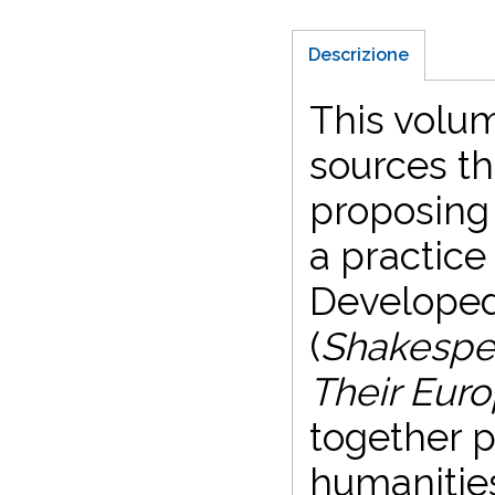
Descrizione
This volum
sources th
proposing 
a practice
Developed
(
Shakespea
Their Eur
together p
humanities