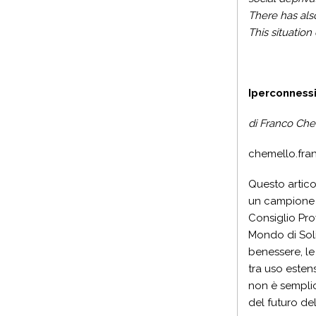
There has also
This situation
Iperconnessi
di Franco Ch
chemello.fr
Questo artico
un campione d
Consiglio Pro
Mondo di Solid
benessere, le 
tra uso esten
non è semplic
del futuro de