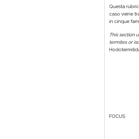
Questa rubric
caso viene tra
in cinque fam
This section u
termites or is
Hodotermitid
FOCUS