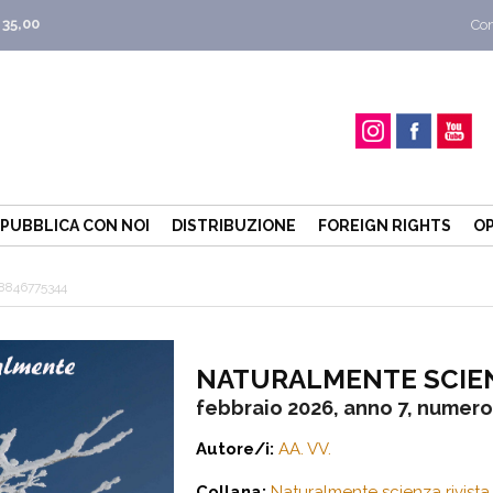
 35,00
Con
PUBBLICA CON NOI
DISTRIBUZIONE
FOREIGN RIGHTS
OP
8846775344
NATURALMENTE SCIE
febbraio 2026, anno 7, numero
Autore/i:
AA. VV.
Collana:
Naturalmente scienza rivista 