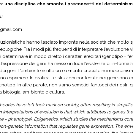
a: una disciplina che smonta i preconcetti del determinis
ti
i@gmail.com
luzionistiche hanno lasciato impronte nella società che molto spe
deologiche. Fra i modi più frequenti di interpretare l’evoluzione v
i determinare in modo diretto i caratteri ereditari (genotipo = f
l’espressione dei geni, ha messo in luce l’esistenza di in-form
 dei geni. L’ambiente risulta un elemento cruciale nei meccan
no esprimere. In pratica, le istruzioni contenute nei geni sono 
fenotipo. In altre parole, non siamo semplici fantocci dei nostri 
a biologia, am-biente e cultura.
heories have left their mark on society, often resulting in simplif
terpretations of evolution is that which attributes to genes the 
ype = phenotype). Epigenetics, which studies the mechanisms cont
non-genetic information that regulates gene expression. The env