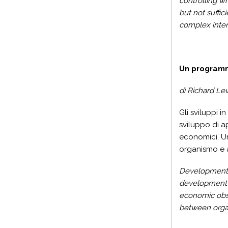
controlling w
but not suffic
complex inter
Un programm
di Richard Le
Gli sviluppi 
sviluppo di ap
economici. Un
organismo e a
Developments 
development of
economic obst
between organ