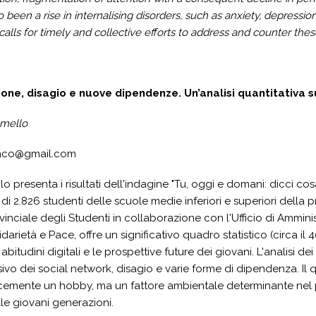
 been a rise in internalising disorders, such as anxiety, depressio
 calls for timely and collective efforts to address and counter thes
one, disagio e nuove dipendenze. Un’analisi quantitativa 
emello
anco@gmail.com
lo presenta i risultati dell'indagine "Tu, oggi e domani: dicci c
i 2.826 studenti delle scuole medie inferiori e superiori della 
vinciale degli Studenti in collaborazione con l'Ufficio di Ammin
arietà e Pace, offre un significativo quadro statistico (circa il
abitudini digitali e le prospettive future dei giovani. L'analisi dei
sivo dei social network, disagio e varie forme di dipendenza. Il
emente un hobby, ma un fattore ambientale determinante nel pl
lle giovani generazioni.