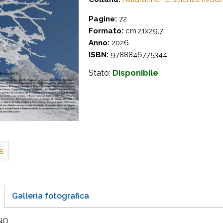
Pagine:
72
Formato:
cm.21x29,7
Anno:
2026
ISBN:
9788846775344
Stato:
Disponibile
a
Galleria fotografica
ANO