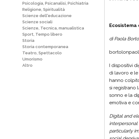
Psicologia, Psicanalisi, Psichiatria
Religione, Spiritualità
Scienze dell'educazione
Scienze sociali
Ecosistema 
Scienze, Tecnica, manualistica
Sport, Tempo libero
di Paola Bort
Storia
Storia contemporanea
bortolonpao
Teatro, Spettacolo
Umorismo
I dispositivi 
Altro
di lavoro e le
hanno colpito 
si registrano
sonno e la di
emotiva e com
Digital and el
interpersonal 
particularly 
social depriv