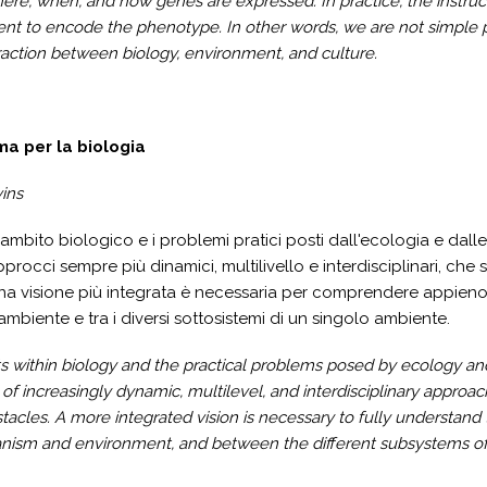
here, when, and how genes are expressed. In practice, the instru
ient to encode the phenotype. In other words, we are not simple p
action between biology, environment, and culture.
a per la biologia
vins
in ambito biologico e i problemi pratici posti dall'ecologia e dal
procci sempre più dinamici, multilivello e interdisciplinari, che 
a visione più integrata è necessaria per comprendere appieno l
mbiente e tra i diversi sottosistemi di un singolo ambiente.
within biology and the practical problems posed by ecology and 
 increasingly dynamic, multilevel, and interdisciplinary approache
acles. A more integrated vision is necessary to fully understan
ism and environment, and between the different subsystems of 