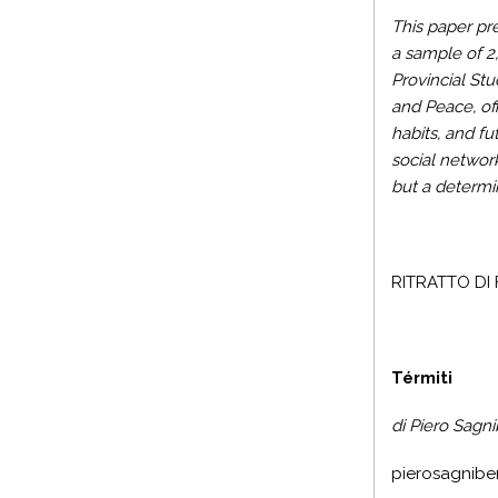
This paper pre
a sample of 2
Provincial Stu
and Peace, off
habits, and fu
social network
but a determi
RITRATTO DI 
Térmiti
di Piero Sagn
pierosagniben