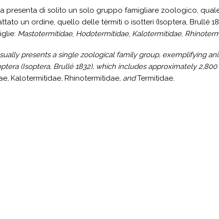
a presenta di solito un solo gruppo famigliare zoologico, quale
ttato un ordine, quello delle tèrmiti o isotteri (Isoptera, Brull
iglie:
Mastotermitidae
,
Hodotermitidae
,
Kalotermitidae
,
Rhinoterm
sually presents a single zoological family group, exemplifying anima
optera (Isoptera, Brullé 1832), which includes approximately 2,800
ae
,
Kalotermitidae
,
Rhinotermitidae
, and
Termitidae
.