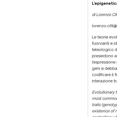
L’epigenetic
di Lorenzo Cit
lorenzo.citt
Le teorie evo
fuorvianti e i
teleologico d
presiedono al
l’espressione
geni si debba
codificare il 
interazione tr
Evolutionary t
most common in
traits (genot
existence of 