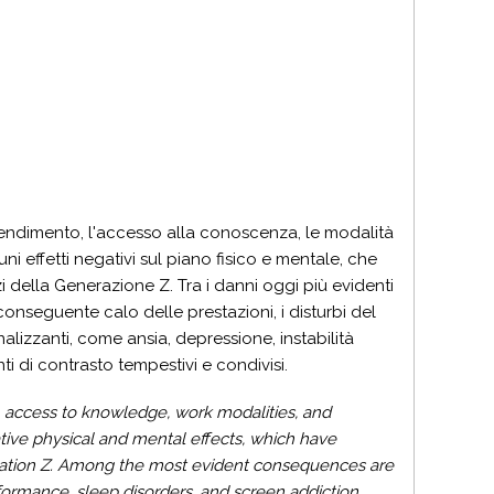
'apprendimento, l'accesso alla conoscenza, le modalità
ni effetti negativi sul piano fisico e mentale, che
zi della Generazione Z. Tra i danni oggi più evidenti
onseguente calo delle prestazioni, i disturbi del
alizzanti, come ansia, depressione, instabilità
i di contrasto tempestivi e condivisi.
ng, access to knowledge, work modalities, and
ative physical and mental effects, which have
eration Z. Among the most evident consequences are
formance, sleep disorders, and screen addiction.