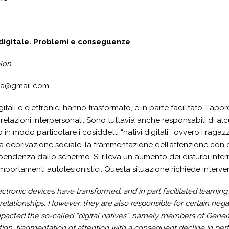
digitale. Problemi e conseguenze
olon
la@gmail.com
digitali e elettronici hanno trasformato, e in parte facilitato, l
 relazioni interpersonali. Sono tuttavia anche responsabili di alcu
in modo particolare i cosiddetti “nativi digitali”, ovvero i ragaz
 la deprivazione sociale, la frammentazione dell’attenzione con c
pendenza dallo schermo. Si rileva un aumento dei disturbi intern
portamenti autolesionistici. Questa situazione richiede intervent
ectronic devices have transformed, and in part facilitated learni
relationships. However, they are also responsible for certain neg
impacted the so-called “digital natives”, namely members of Gen
ation, fragmentation of attention with a consequent decline in per