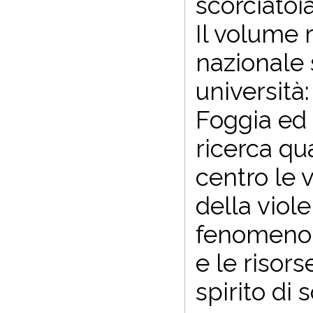
scorciatoi
Il volume r
nazionale 
università
Foggia ed
ricerca qua
centro le 
della viole
fenomeno, i
e le risors
spirito di