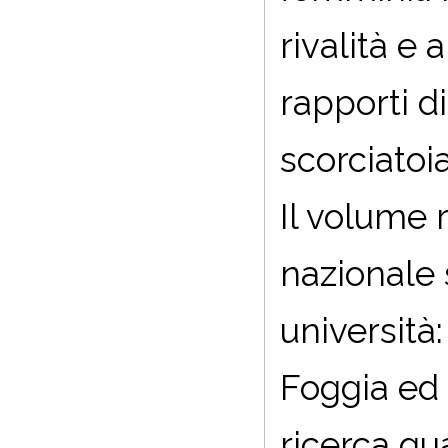
rivalità e 
rapporti d
scorciatoi
Il volume r
nazionale 
università
Foggia ed
ricerca qua