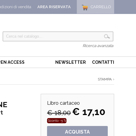
dizioni di vendita
AREA RISERVATA
CARRELLO
Ricerca avanzata
EN ACCESS
NEWSLETTER
CONTATTI
STAMPA
NE
Libro cartaceo
€ 17,10
€ 18,00
rt
Sconto -5 %
ACQUISTA