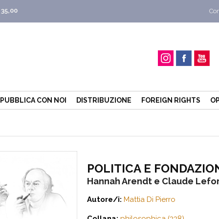
 35,00
Con
PUBBLICA CON NOI
DISTRIBUZIONE
FOREIGN RIGHTS
OP
POLITICA E FONDAZIO
Hannah Arendt e Claude Lefo
Autore/i:
Mattia Di Pierro
Collana:
philosophica (338)