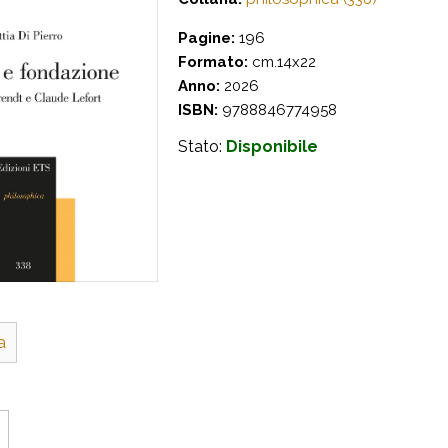
Pagine:
196
Formato:
cm.14x22
Anno:
2026
ISBN:
9788846774958
Stato:
Disponibile
a