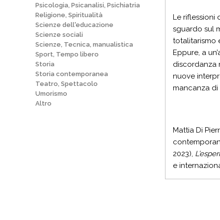
Psicologia, Psicanalisi, Psichiatria
Religione, Spiritualità
Le riflession
Scienze dell'educazione
sguardo sul m
Scienze sociali
totalitarismo
Scienze, Tecnica, manualistica
Eppure, a un’a
Sport, Tempo libero
discordanza ne
Storia
Storia contemporanea
nuove interpr
Teatro, Spettacolo
mancanza di
Umorismo
Altro
Mattia Di Pier
contemporane
2023),
L’esper
e internaziona