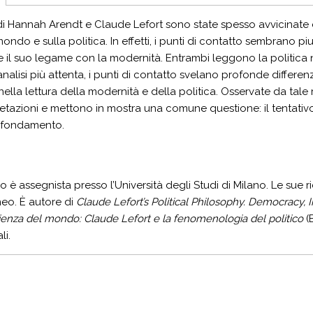
i di Hannah Arendt e Claude Lefort sono state spesso avvicinate e
ondo e sulla politica. In effetti, i punti di contatto sembrano p
 e il suo legame con la modernità. Entrambi leggono la politica 
nalisi più attenta, i punti di contatto svelano profonde differenz
lla lettura della modernità e della politica. Osservate da tale ri
etazioni e mettono in mostra una comune questione: il tentativ
 fondamento.
ro è assegnista presso l’Università degli Studi di Milano. Le sue 
o. È autore di
Claude Lefort’s Political Philosophy. Democracy, I
ienza del mondo: Claude Lefort e la fenomenologia del politico
(E
li.