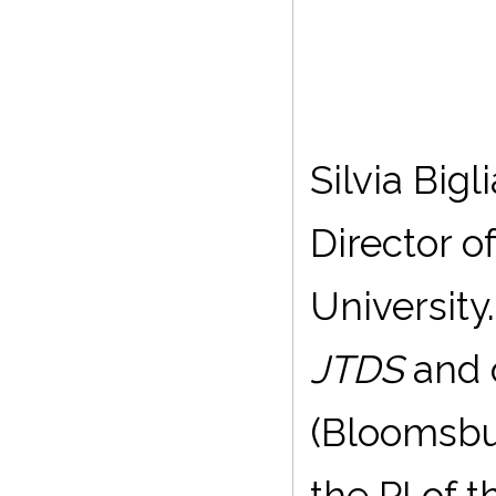
Silvia Bigl
Director o
University
JTDS
and o
(Bloomsbu
the PI of 