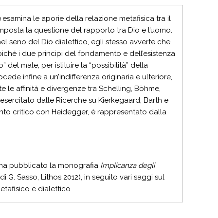
a
esamina le aporie della relazione metafisica tra il
g imposta la questione del rapporto tra Dio e l’uomo.
 nel seno del Dio dialettico, egli stesso avverte che
 Poiché i due principi del fondamento e dell’esistenza
 del male, per istituire la “possibilità” della
ocede infine a un’indifferenza originaria e ulteriore,
te le affinità e divergenze tra Schelling, Böhme,
o esercitato dalle Ricerche su Kierkegaard, Barth e
onto critico con Heidegger, è rappresentato dalla
a, ha pubblicato la monografia
Implicanza degli
i G. Sasso, Lithos 2012), in seguito vari saggi sul
afisico e dialettico.