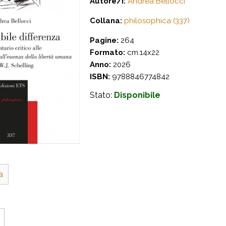
Autore/i:
Andrea Bellocci
Collana:
philosophica (337)
Pagine:
264
Formato:
cm.14x22
Anno:
2026
ISBN:
9788846774842
Stato:
Disponibile
a