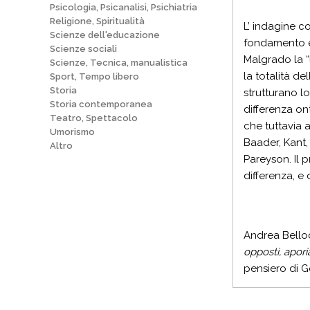
Psicologia, Psicanalisi, Psichiatria
Religione, Spiritualità
L’ indagine c
Scienze dell'educazione
fondamento e i
Scienze sociali
Malgrado la “l
Scienze, Tecnica, manualistica
la totalità de
Sport, Tempo libero
Storia
strutturano lo
Storia contemporanea
differenza ont
Teatro, Spettacolo
che tuttavia a
Umorismo
Baader, Kant, 
Altro
Pareyson. Il 
differenza, e 
Andrea Belloc
opposti, apori
pensiero di G