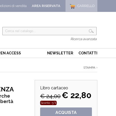
dizioni di vendita
AREA RISERVATA
CARRELLO
Ricerca avanzata
EN ACCESS
NEWSLETTER
CONTATTI
STAMPA
ENZA
Libro cartaceo
€ 22,80
€ 24,00
erche
libertà
Sconto -5 %
ACQUISTA