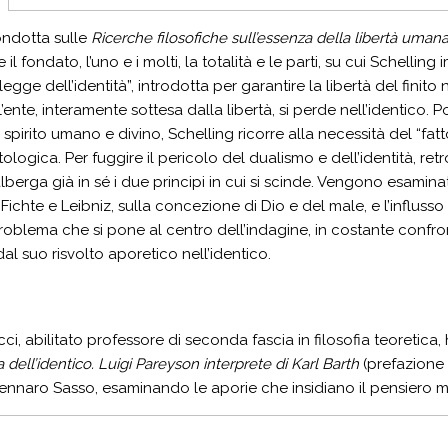
ondotta sulle
Ricerche filosofiche sull’essenza della libertà uman
l fondato, l’uno e i molti, la totalità e le parti, su cui Schellin
egge dell’identità”, introdotta per garantire la libertà del finito
ll’ente, interamente sottesa dalla libertà, si perde nell’identico.
 spirito umano e divino, Schelling ricorre alla necessità del “fatto”
ologica. Per fuggire il pericolo del dualismo e dell’identità, retr
lberga già in sé i due principi in cui si scinde. Vengono esamina
Fichte e Leibniz, sulla concezione di Dio e del male, e l’influss
problema che si pone al centro dell’indagine, in costante confr
dal suo risvolto aporetico nell’identico.
ci, abilitato professore di seconda fascia in filosofia teoretic
a dell’identico. Luigi Pareyson interprete di Karl Barth
(prefazione d
ennaro Sasso, esaminando le aporie che insidiano il pensiero met