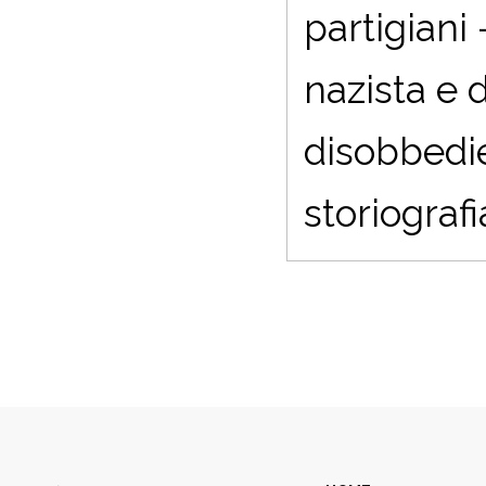
partigiani 
nazista e d
disobbedie
storiografi