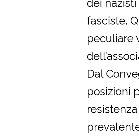
dei nazist
fasciste. Q
peculiare 
dell’assoc
Dal Conveg
posizioni p
resistenza
prevalente