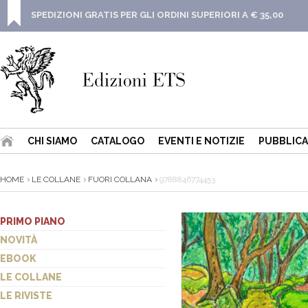
SPEDIZIONI GRATIS PER GLI ORDINI SUPERIORI A € 35,00
CHI SIAMO
CATALOGO
EVENTI E NOTIZIE
PUBBLICA
HOME
LE COLLANE
FUORI COLLANA
9788846774453
PRIMO PIANO
NOVITÀ
EBOOK
LE COLLANE
LE RIVISTE