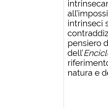
intrinseca
all’impossi
intrinseci 
contraddiz
pensiero d
dell’
Encic
riferimento
natura e de