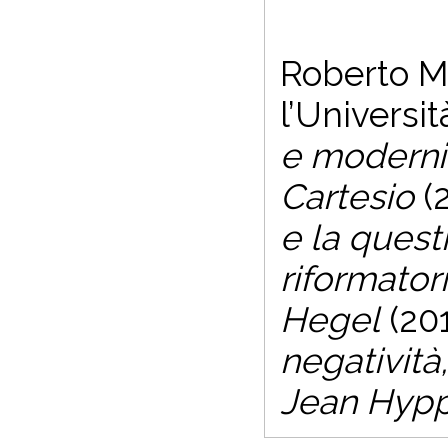
Roberto Mo
l’Universi
e modernit
Cartesio
(
e la quest
riformator
Hegel
(201
negatività,
Jean Hyppo