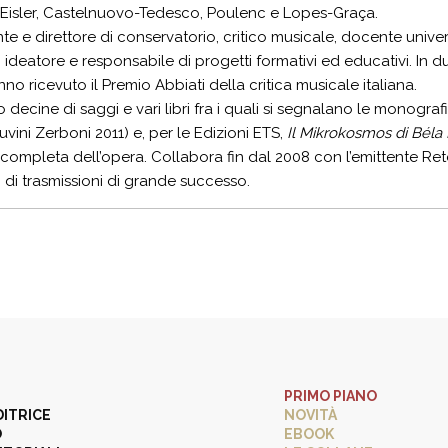
Eisler, Castelnuovo-Tedesco, Poulenc e Lopes-Graça.
e e direttore di conservatorio, critico musicale, docente universi
, ideatore e responsabile di progetti formativi ed educativi. In du
o ricevuto il Premio Abbiati della critica musicale italiana.
 decine di saggi e vari libri fra i quali si segnalano le monogr
uvini Zerboni 2011) e, per le Edizioni ETS,
Il Mikrokosmos di Béla
 completa dell’opera. Collabora fin dal 2008 con l’emittente Re
i di trasmissioni di grande successo.
PRIMO PIANO
DITRICE
NOVITÀ
O
EBOOK