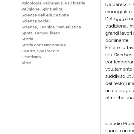
Psicologia, Psicanalisi, Psichiatria
Da parecchi a
Religione, Spiritualità
monografia it
Scienze dell'educazione
Dal 1995 a og
Scienze sociali
tradizionali 
Scienze, Tecnica, manualistica
grandi lavori
Sport, Tempo libero
Storia
dominante.
Storia contemporanea
È stato tuttav
Teatro, Spettacolo
(da
Giordano
Umorismo
contemporanei
Altro
volutamente no
suddiviso uti
del testo; una
un catalogo c
oltre che una
Claudio Proie
suonato in mo