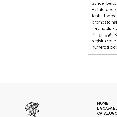
Schoenberg, 
È stato docent
teatri d’opera
promosse hann
Ha pubblicato
Parigi 1996, S
registrazione
numerosi cicl
HOME
LA CASA E
CATALOG