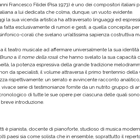
nni Francesco Filidei (Pisa 1973) è uno dei compositori italiani p
aliana a lui dedicata che colma, dunque, un vuoto evidente.
gi la sua vicenda artistica ha attraversato linguaggi ed espressi
ma fatta esclusivamente di rumori e gesti, a quella concepita per
 sinfonico-corali che svelano un’altissima sapienza costruttiva
ia il teatro musicale ad affermare universalmente la sua identità
 Bruno
a
Il nome della rosa
) che hanno svelato la sua capacità di f
tà, la potenza espressiva della grande tradizione melodrammat
n da specialisti, il volume attraversa il primo trentennio della vita
lizza rispettivamente: un serrato e avvincente racconto analitico
 vivace serie di testimonianze fornite da un nutrito gruppo di art
ronologico di tutte le sue opere per ciascuna delle quali sono fo
 breve introduzione.
tti è pianista, docente di pianoforte, studioso di musica mod
lti paesi sia come solista che in ensemble, soprattutto il repert