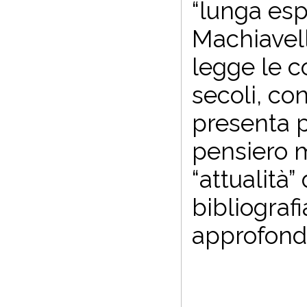
“lunga esp
Machiavell
legge le 
secoli, con
presenta p
pensiero m
“attualità”
bibliograf
approfondi